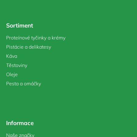
á
p
a
Sortiment
t
í
Proteínové tyčinky a krémy
Pistácie a delikatesy
Káva
Těstoviny
Oleje
Pesta a omáčky
Informace
Naše značky