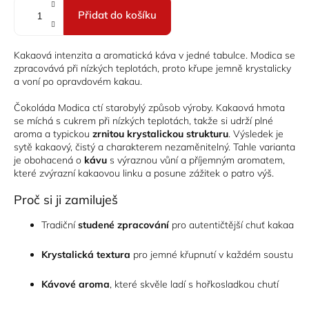
Přidat do košíku
Kakaová intenzita a aromatická káva v jedné tabulce. Modica se
zpracovává při nízkých teplotách, proto křupe jemně krystalicky
a voní po opravdovém kakau.
Čokoláda Modica ctí starobylý způsob výroby. Kakaová hmota
se míchá s cukrem při nízkých teplotách, takže si udrží plné
aroma a typickou
zrnitou krystalickou strukturu
. Výsledek je
sytě kakaový, čistý a charakterem nezaměnitelný. Tahle varianta
je obohacená o
kávu
s výraznou vůní a příjemným aromatem,
které zvýrazní kakaovou linku a posune zážitek o patro výš.
Proč si ji zamiluješ
Tradiční
studené zpracování
pro autentičtější chuť kakaa
Krystalická textura
pro jemné křupnutí v každém soustu
Kávové aroma
, které skvěle ladí s hořkosladkou chutí