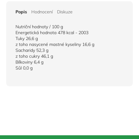
Popis
Hodnocení
Diskuze
Nutriční hodnoty / 100 g
Energetická hodnota 478 kcal - 2003
Tuky 26,6 g
z toho nasycené mastné kyseliny 16,6 g
Sacharidy 52,3 g
z toho cukry 46,1 g
Bílkoviny 6,4 g
Sůl 0,0 g
Z