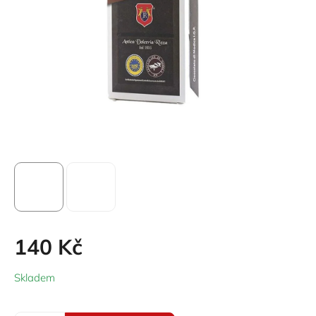
140 Kč
Měrná
Skladem
cena: