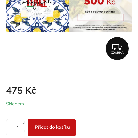
Z
ZDARMA
D
A
R
M
475 Kč
A
Měrná
Skladem
cena:
Přidat do košíku