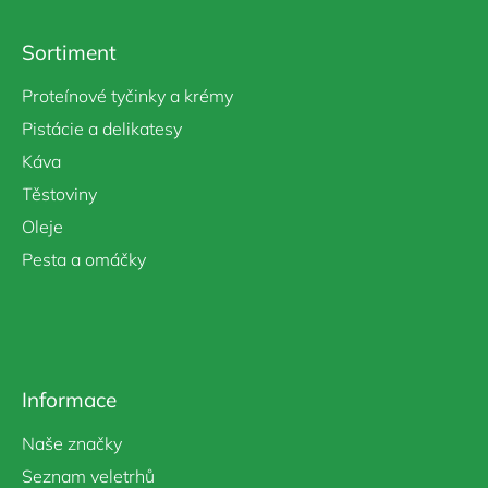
p
a
Sortiment
t
í
Proteínové tyčinky a krémy
Pistácie a delikatesy
Káva
Těstoviny
Oleje
Pesta a omáčky
Informace
Naše značky
Seznam veletrhů