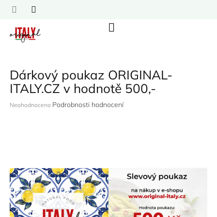
Přejít
na
obsah
Nákupní
košík
Dárkový poukaz ORIGINAL-
ITALY.CZ v hodnotě 500,-
Průměrné
Podrobnosti hodnocení
Neohodnoceno
hodnocení
produktu
je
0,0
z
5
hvězdiček.