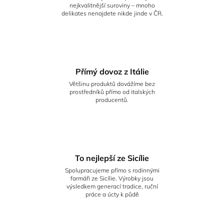
nejkvalitnější suroviny – mnoho
delikates nenajdete nikde jinde v ČR.
Přímý dovoz z Itálie
Většinu produktů dovážíme bez
prostředníků přímo od italských
producentů.
To nejlepší ze Sicílie
Spolupracujeme přímo s rodinnými
farmáři ze Sicílie. Výrobky jsou
výsledkem generací tradice, ruční
práce a úcty k půdě