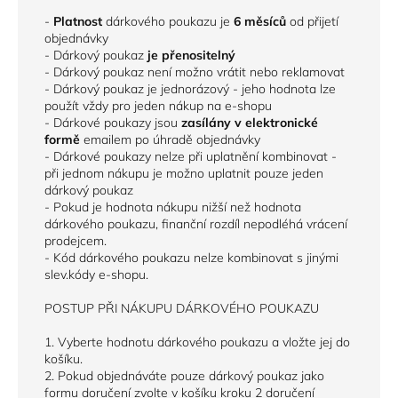
-
Platnost
dárkového poukazu je
6 měsíců
od přijetí
objednávky
- Dárkový poukaz
je přenositelný
- Dárkový poukaz není možno vrátit nebo reklamovat
- Dárkový poukaz je jednorázový - jeho hodnota lze
použít vždy pro jeden nákup na e-shopu
- Dárkové poukazy jsou
zasílány
v elektronické
formě
emailem po úhradě objednávky
- Dárkové poukazy nelze při uplatnění kombinovat -
při jednom nákupu je možno uplatnit pouze jeden
dárkový poukaz
- Pokud je hodnota nákupu nižší než hodnota
dárkového poukazu, finanční rozdíl nepodléhá vrácení
prodejcem.
- Kód dárkového poukazu nelze kombinovat s jinými
slev.kódy e-shopu.
POSTUP PŘI NÁKUPU DÁRKOVÉHO POUKAZU
1. Vyberte hodnotu dárkového poukazu a vložte jej do
košíku.
2. Pokud objednáváte pouze dárkový poukaz jako
formu doručení zvolte v košíku kroku 2 doručení