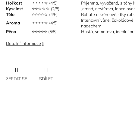
Hořkost
⭐⭐⭐⭐☆ (4/5)
Příjemná, vyvážená, s tóny 
Kyselost
⭐⭐☆☆☆ (2/5)
Jemná, nevtíravá, lehce ovoc
Tělo
⭐⭐⭐⭐☆ (4/5)
Bohaté a krémové, díky robu
Intenzivní vůně, čokoládové
Aroma
⭐⭐⭐⭐☆ (4/5)
nádechem
Pěna
⭐⭐⭐⭐⭐ (5/5)
Hustá, sametová, ideální pr
Detailní informace
ZEPTAT SE
SDÍLET