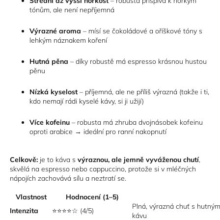
Střední až vyšší hořkost
– robusta přispívá k hořkým
tónům, ale není nepříjemná
Výrazné aroma
– mísí se čokoládové a oříškové tóny s
lehkým náznakem koření
Hutná pěna
– díky robustě má espresso krásnou hustou
pěnu
Nízká kyselost
– příjemná, ale ne příliš výrazná (takže i ti,
kdo nemají rádi kyselé kávy, si ji užijí)
Více kofeinu
– robusta má zhruba dvojnásobek kofeinu
oproti arabice → ideální pro ranní nakopnutí
Celkově:
je to káva s
výraznou, ale jemně vyváženou chutí
,
skvělá na espresso nebo cappuccino, protože si v mléčných
nápojích zachovává sílu a neztratí se.
Vlastnost
Hodnocení (1–5)
Plná, výrazná chuť s hutným t
Intenzita
⭐⭐⭐⭐☆ (4/5)
kávu