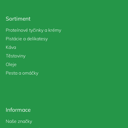
á
p
a
Sortiment
t
í
Proteínové tyčinky a krémy
Pistácie a delikatesy
Káva
Těstoviny
Oleje
Pesta a omáčky
Informace
Naše značky