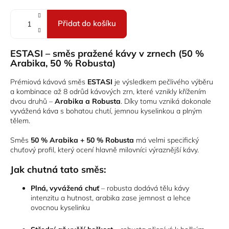
Přidat do košíku
ESTASI – směs pražené kávy v zrnech (50 %
Arabika, 50 % Robusta)
Prémiová kávová směs
ESTASI
je výsledkem pečlivého výběru
a kombinace až 8 odrůd kávových zrn, které vznikly křížením
dvou druhů –
Arabika a Robusta
. Díky tomu vzniká dokonale
vyvážená káva s bohatou chutí, jemnou kyselinkou a plným
tělem.
Směs
50 % Arabika + 50 % Robusta
má velmi specifický
chuťový profil, který ocení hlavně milovníci výraznější kávy.
Jak chutná tato směs:
Plná, vyvážená chuť
– robusta dodává tělu kávy
intenzitu a hutnost, arabika zase jemnost a lehce
ovocnou kyselinku