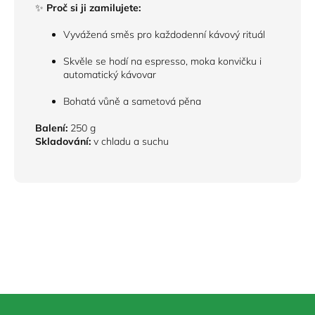
✨
Proč si ji zamilujete:
Vyvážená směs pro každodenní kávový rituál
Skvěle se hodí na espresso, moka konvičku i
automatický kávovar
Bohatá vůně a sametová pěna
Balení:
250 g
Skladování:
v chladu a suchu
Z