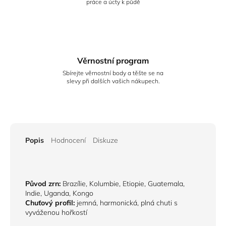
práce a úcty k půdě
Věrnostní program
Sbírejte věrnostní body a těšte se na
slevy při dalších vašich nákupech.
Popis
Hodnocení
Diskuze
Původ zrn:
Brazílie, Kolumbie, Etiopie, Guatemala,
Indie, Uganda, Kongo
Chuťový profil:
jemná, harmonická, plná chuti s
vyváženou hořkostí