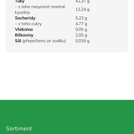
Tuky
42,37 g
– z toho nasycené mastné
12,24 g
kyseliny
Sacharidy
5,23 g
– z toho cukry
4,77 g
Vláknina
0,05 g
Bílkoviny
2,05 g
Sůl
(přepočteno ze sodíku)
0,016 g
Z
á
p
a
Sortiment
t