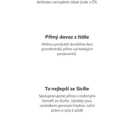
delikates nenajdete nikde jinde v ČR.
Přímý dovoz z Itálie
Většinu produktů dovážíme bez
prostředníků přímo od italských
producentů.
To nejlepší ze Sicílie
Spolupracujeme přímo s rodinnými
farmáři ze Sicílie. Výrobky jsou
výsledkem generací tradice, ruční
práce a úcty k půdě