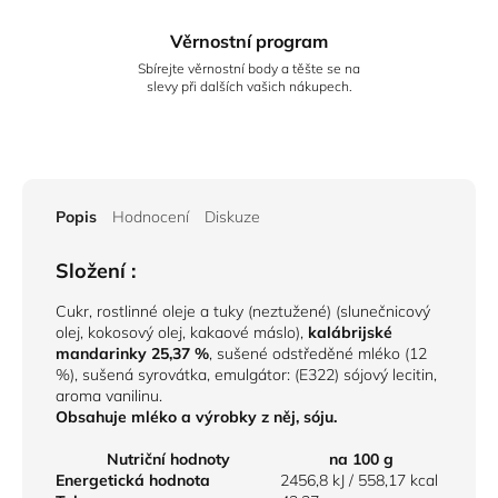
Věrnostní program
Sbírejte věrnostní body a těšte se na
slevy při dalších vašich nákupech.
Popis
Hodnocení
Diskuze
Složení :
Cukr, rostlinné oleje a tuky (neztužené) (slunečnicový
olej, kokosový olej, kakaové máslo),
kalábrijské
mandarinky 25,37 %
, sušené odstředěné mléko (12
%), sušená syrovátka, emulgátor: (E322) sójový lecitin,
aroma vanilinu.
Obsahuje mléko a výrobky z něj, sóju.
Nutriční hodnoty
na 100 g
Energetická hodnota
2456,8 kJ / 558,17 kcal