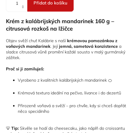
Přidat do košíku
Krém z kalábrijských mandarinek 160 g –
citrusová rozkoš na lžičce
Objev svěží chuť Kalábrie s naší
krémovou pomazánkou z
voňavých mandarinek
. Její
jemná, sametová konzistence
a
sladce citrusová vůně promění každé sousto v malý gurmánský
zážitek.
Proč si ji zamiluješ:
Vyrobeno z kvalitních kalábrijských mandarinek 🍊
Krémová textura ideální na pečivo, lívance i do dezertů
Přirozeně voňavá a svěží – pro chvíle, kdy si chceš dopřát
něco speciálního
💡
Tip:
Skvěle se hodí do cheesecaku, jako náplň do croissantu