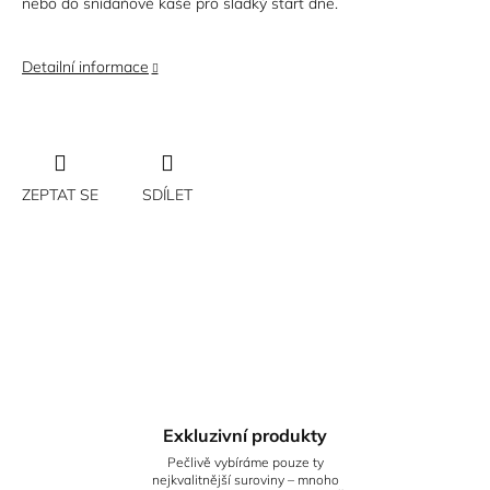
nebo do snídaňové kaše pro sladký start dne.
Detailní informace
ZEPTAT SE
SDÍLET
Exkluzivní produkty
Pečlivě vybíráme pouze ty
nejkvalitnější suroviny – mnoho