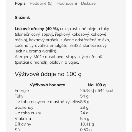
Popis
Podobné (5)
Hodnocení
Diskuze
Složení:
Lískové ořechy (40 %),
cukr, rostlinné oleje a tuky
(slunečnicový, sójový, řepkový, kokosový, kakaové
máslo), kakaový prášek, sušené odstředěné mléko,
sušená syrovátka, emulgátor (E322: slunečnicový
lecitin), aroma (vanilin).
Alergeny: Může obsahovat stopy jiných ořechů
(pistácií a mandlí), obilovin a vajec.
Výživové údaje na 100 g
Výživová hodnota
Na 100 g
Energie
2678 kJ / 644 kcal
Tuky
54 g
– z toho nasycené mastné kyseliny
8,6 g
Sacharidy
28 g
– z toho cukry
24 g
Vláknina
5,5 g
Bílkoviny
10,41 g
Sůl
0,50 g