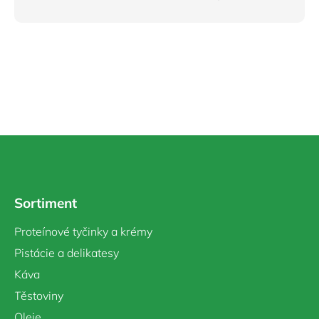
Z
á
p
a
Sortiment
t
í
Proteínové tyčinky a krémy
Pistácie a delikatesy
Káva
Těstoviny
Oleje