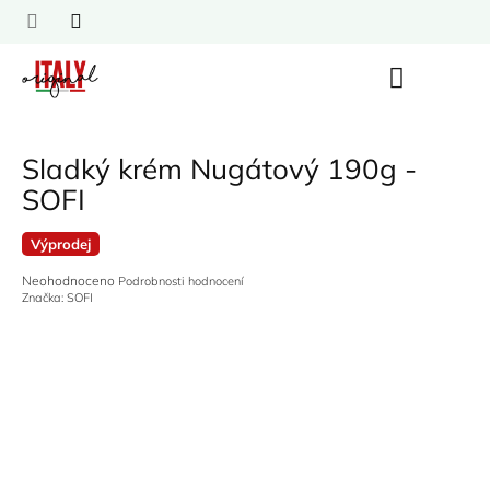
Přejít
na
obsah
Nákupní
košík
Sladký krém Nugátový 190g -
SOFI
Výprodej
Průměrné
Neohodnoceno
Podrobnosti hodnocení
hodnocení
Značka:
SOFI
produktu
je
0,0
z
5
hvězdiček.