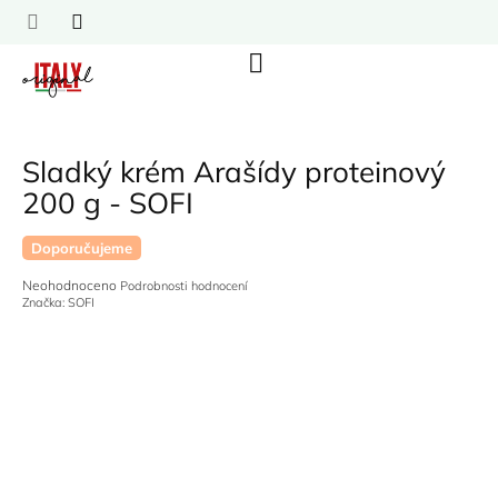
Přejít
na
obsah
Nákupní
košík
Sladký krém Arašídy proteinový
200 g - SOFI
Doporučujeme
Průměrné
Neohodnoceno
Podrobnosti hodnocení
hodnocení
Značka:
SOFI
produktu
je
0,0
z
5
hvězdiček.