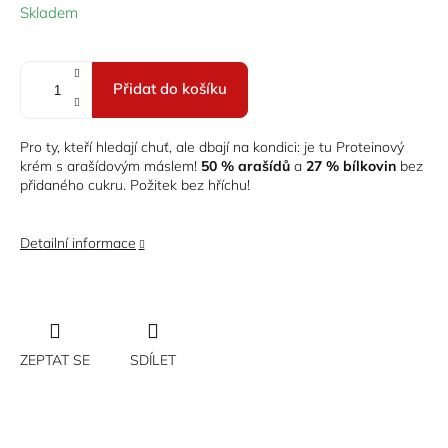
Měrná
Skladem
cena:
Přidat do košíku
Pro ty, kteří hledají chuť, ale dbají na kondici: je tu Proteinový
krém s arašídovým máslem!
50 % arašídů
a
27 % bílkovin
bez
přidaného cukru. Požitek bez hříchu!
Detailní informace
ZEPTAT SE
SDÍLET