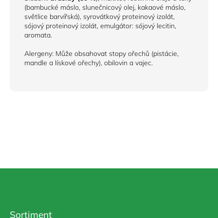
(bambucké máslo, slunečnicový olej, kakaové máslo,
světlice barvířská), syrovátkový proteinový izolát,
sójový proteinový izolát, emulgátor: sójový lecitin,
aromata.
Alergeny: Může obsahovat stopy ořechů (pistácie,
mandle a lískové ořechy), obilovin a vajec.
Z
á
p
a
Sortiment
t