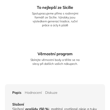
To nejlepší ze Sicílie
Spolupracujeme přímo s rodinnými
farmáři ze Sicílie. Výrobky jsou
výsledkem generací tradice, ruční
práce a úcty k půdě
Věrnostní program
Sbírejte věrnostní body a těšte se na
slevy při dalších vašich nákupech.
Popis
Hodnocení
Diskuze
Složení
Složení:
arašídy (50 %
), maltitol, rostlinné oleje a tuky