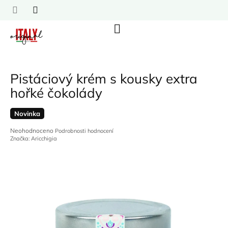
Přejít
na
obsah
Nákupní
košík
Pistáciový krém s kousky extra
hořké čokolády
Novinka
Průměrné
Neohodnoceno
Podrobnosti hodnocení
hodnocení
Značka:
Aricchigia
produktu
je
0,0
z
5
hvězdiček.