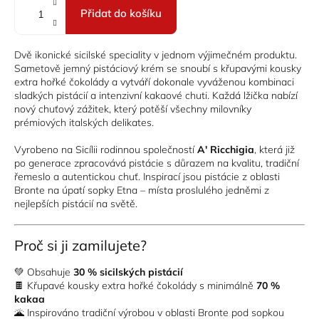
Přidat do košíku
Dvě ikonické sicilské speciality v jednom výjimečném produktu.
Sametově jemný pistáciový krém se snoubí s křupavými kousky
extra hořké čokolády a vytváří dokonale vyváženou kombinaci
sladkých pistácií a intenzivní kakaové chuti. Každá lžička nabízí
nový chuťový zážitek, který potěší všechny milovníky
prémiových italských delikates.
Vyrobeno na Sicílii rodinnou společností
A' Ricchigia
, která již
po generace zpracovává pistácie s důrazem na kvalitu, tradiční
řemeslo a autentickou chuť. Inspirací jsou pistácie z oblasti
Bronte na úpatí sopky Etna – místa proslulého jedněmi z
nejlepších pistácií na světě.
Proč si ji zamilujete?
💚 Obsahuje
30 % sicilských pistácií
🍫 Křupavé kousky extra hořké čokolády s minimálně
70 %
kakaa
🌋 Inspirováno tradiční výrobou v oblasti Bronte pod sopkou