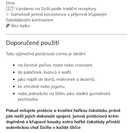
Etna
🇮🇹 Vyrobeno na Sicílii podle tradiční receptury
✨ Sametově jemná konzistence s příjemně křupavým
čokoládovým kontrastem
🌾 Bez lepku
Doporučené použití
Tato výjimečná pistáciová crema je ideální:
na čerstvé pečivo, toast nebo croissant,
do palačinek, lívanců a waflí,
jako náplň do dortů, makronek a dezertů,
ke zmrzlině nebo jogurtu,
nebo jednoduše na lžičku jako sladká gurmánská
pochoutka.
Pokud milujete pistácie a kvalitní hořkou čokoládu, právě
jste našli jejich dokonalé spojení. Jemná pistáciová krém
doplněná o křupavé kousky extra hořké čokolády přináší
autentickou chuť Sicílie v každé lžičce