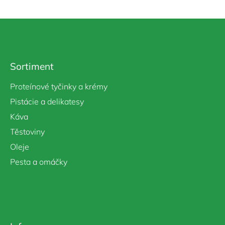
Z
á
p
a
Sortiment
t
í
Proteínové tyčinky a krémy
Pistácie a delikatesy
Káva
Těstoviny
Oleje
Pesta a omáčky