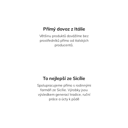
Přímý dovoz z Itálie
Většinu produktů dovážíme bez
prostředníků přímo od italských
producentů.
To nejlepší ze Sicílie
Spolupracujeme přímo s rodinnými
farmáři ze Sicílie. Výrobky jsou
výsledkem generací tradice, ruční
práce a úcty k půdě