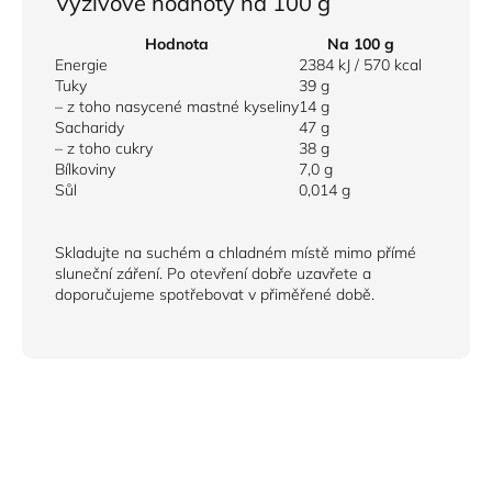
Výživové hodnoty na 100 g
Hodnota
Na 100 g
Energie
2384 kJ / 570 kcal
Tuky
39 g
– z toho nasycené mastné kyseliny
14 g
Sacharidy
47 g
– z toho cukry
38 g
Bílkoviny
7,0 g
Sůl
0,014 g
Skladujte na suchém a chladném místě mimo přímé
sluneční záření. Po otevření dobře uzavřete a
doporučujeme spotřebovat v přiměřené době.