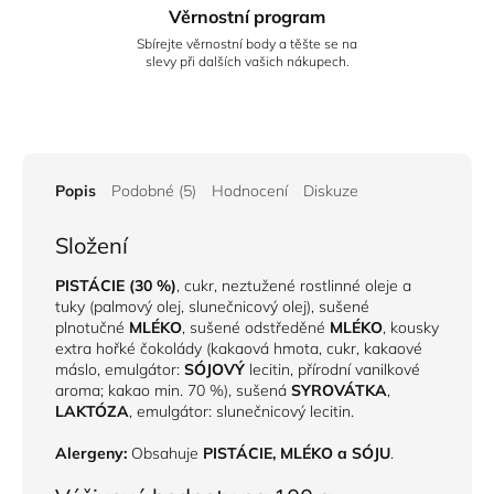
Věrnostní program
Sbírejte věrnostní body a těšte se na
slevy při dalších vašich nákupech.
Popis
Podobné (5)
Hodnocení
Diskuze
Složení
PISTÁCIE (30 %)
, cukr, neztužené rostlinné oleje a
tuky (palmový olej, slunečnicový olej), sušené
plnotučné
MLÉKO
, sušené odstředěné
MLÉKO
, kousky
extra hořké čokolády (kakaová hmota, cukr, kakaové
máslo, emulgátor:
SÓJOVÝ
lecitin, přírodní vanilkové
aroma; kakao min. 70 %), sušená
SYROVÁTKA
,
LAKTÓZA
, emulgátor: slunečnicový lecitin.
Alergeny:
Obsahuje
PISTÁCIE, MLÉKO a SÓJU
.